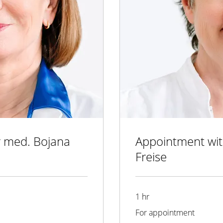
 med. Bojana
Appointment wit
Freise
1 hr
For
For appointment
appointment