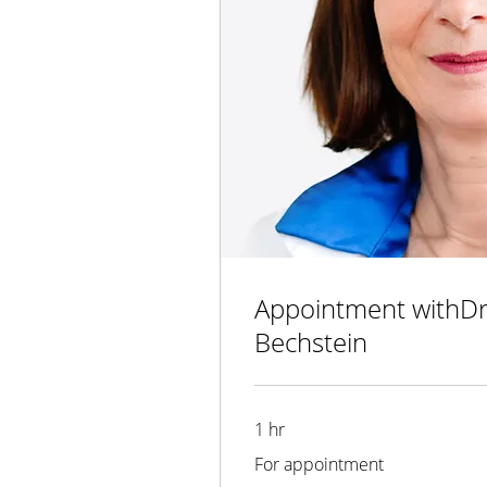
Appointment withDr
Bechstein
1 hr
For
For appointment
appointment