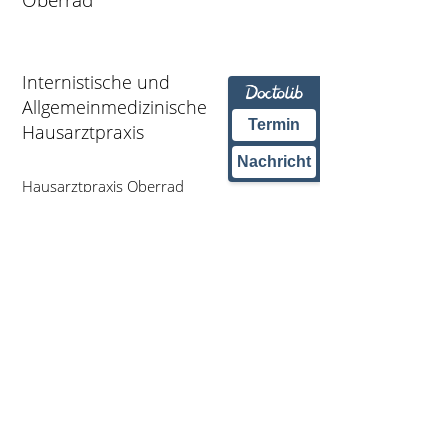
Oberrad
Internistische und
Allgemeinmedizinische
Termin
Hausarztpraxis
Nachricht
Hausarztpraxis Oberrad
Offenbacher Landstrasse
350
60599 Frankfurt am Main
T:
069 651340
F: 069 656816
E-mail: info@hausarztpraxis-
oberrad.de
Impressum